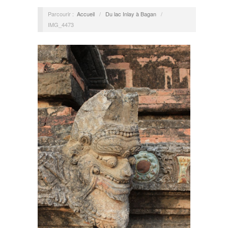
Parcourir :
Accueil
/
Du lac Inlay à Bagan
/
IMG_4473