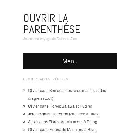
OUVRIR LA
PARENTHÈSE
Journal de voyage de Delph et Alex
Menu
COMMENTAIRES RÉCENTS
Olivier
dans
Komodo: des raies mantas et des
dragons (Ep.1)
Olivier
dans
Flores: Bajawa et Ruteng
Jerome
dans
Flores: de Maumere à Riung
Alexis
dans
Flores: de Maumere à Riung
Olivier
dans
Flores: de Maumere à Riung