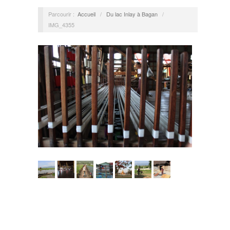
Parcourir :
Accueil
/
Du lac Inlay à Bagan
/
IMG_4355