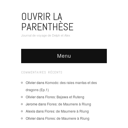
OUVRIR LA
PARENTHÈSE
Journal de voyage de Delph et Alex
Menu
COMMENTAIRES RÉCENTS
Olivier
dans
Komodo: des raies mantas et des
dragons (Ep.1)
Olivier
dans
Flores: Bajawa et Ruteng
Jerome
dans
Flores: de Maumere à Riung
Alexis
dans
Flores: de Maumere à Riung
Olivier
dans
Flores: de Maumere à Riung