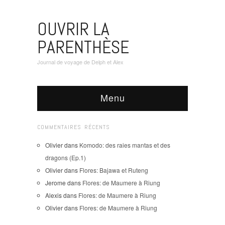
OUVRIR LA
PARENTHÈSE
Journal de voyage de Delph et Alex
Menu
COMMENTAIRES RÉCENTS
Olivier
dans
Komodo: des raies mantas et des
dragons (Ep.1)
Olivier
dans
Flores: Bajawa et Ruteng
Jerome
dans
Flores: de Maumere à Riung
Alexis
dans
Flores: de Maumere à Riung
Olivier
dans
Flores: de Maumere à Riung