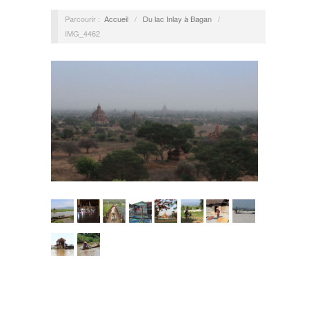
Parcourir :
Accueil
/
Du lac Inlay à Bagan
/
IMG_4462