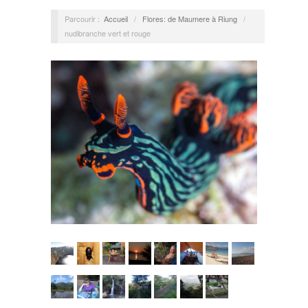
Parcourir :
Accueil
/
Flores: de Maumere à Riung
/
nudibranche vert et rouge