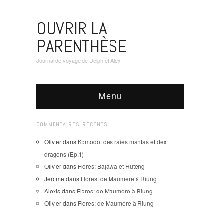
OUVRIR LA
PARENTHÈSE
Journal de voyage de Delph et Alex
Menu
COMMENTAIRES RÉCENTS
Olivier
dans
Komodo: des raies mantas et des
dragons (Ep.1)
Olivier
dans
Flores: Bajawa et Ruteng
Jerome
dans
Flores: de Maumere à Riung
Alexis
dans
Flores: de Maumere à Riung
Olivier
dans
Flores: de Maumere à Riung