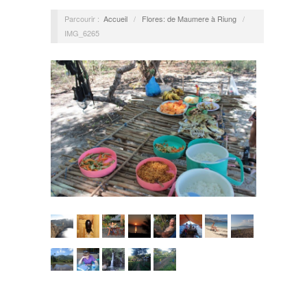
Parcourir :
Accueil
/
Flores: de Maumere à Riung
/
IMG_6265