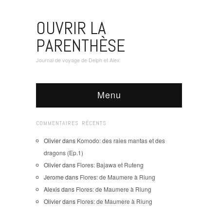
OUVRIR LA
PARENTHÈSE
Journal de voyage de Delph et Alex
Menu
COMMENTAIRES RÉCENTS
Olivier
dans
Komodo: des raies mantas et des
dragons (Ep.1)
Olivier
dans
Flores: Bajawa et Ruteng
Jerome
dans
Flores: de Maumere à Riung
Alexis
dans
Flores: de Maumere à Riung
Olivier
dans
Flores: de Maumere à Riung