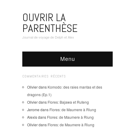
OUVRIR LA
PARENTHÈSE
Journal de voyage de Delph et Alex
Menu
COMMENTAIRES RÉCENTS
Olivier
dans
Komodo: des raies mantas et des
dragons (Ep.1)
Olivier
dans
Flores: Bajawa et Ruteng
Jerome
dans
Flores: de Maumere à Riung
Alexis
dans
Flores: de Maumere à Riung
Olivier
dans
Flores: de Maumere à Riung